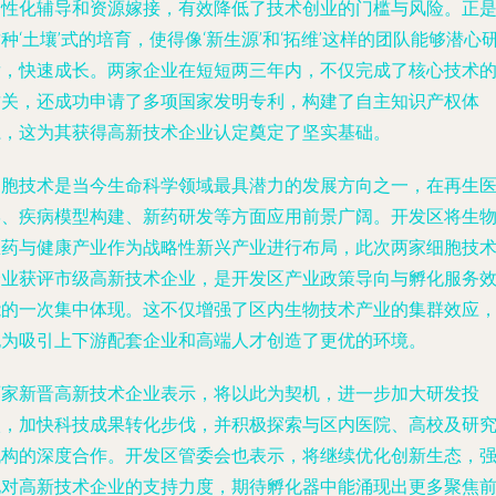
个性化辅导和资源嫁接，有效降低了技术创业的门槛与风险。正
种‘土壤’式的培育，使得像‘新生源’和‘拓维’这样的团队能够潜心
发，快速成长。两家企业在短短两三年内，不仅完成了核心技术
攻关，还成功申请了多项国家发明专利，构建了自主知识产权体
系，这为其获得高新技术企业认定奠定了坚实基础。
细胞技术是当今生命科学领域最具潜力的发展方向之一，在再生
学、疾病模型构建、新药研发等方面应用前景广阔。开发区将生
医药与健康产业作为战略性新兴产业进行布局，此次两家细胞技
企业获评市级高新技术企业，是开发区产业政策导向与孵化服务
能的一次集中体现。这不仅增强了区内生物技术产业的集群效应
也为吸引上下游配套企业和高端人才创造了更优的环境。
两家新晋高新技术企业表示，将以此为契机，进一步加大研发投
入，加快科技成果转化步伐，并积极探索与区内医院、高校及研
机构的深度合作。开发区管委会也表示，将继续优化创新生态，
化对高新技术企业的支持力度，期待孵化器中能涌现出更多聚焦