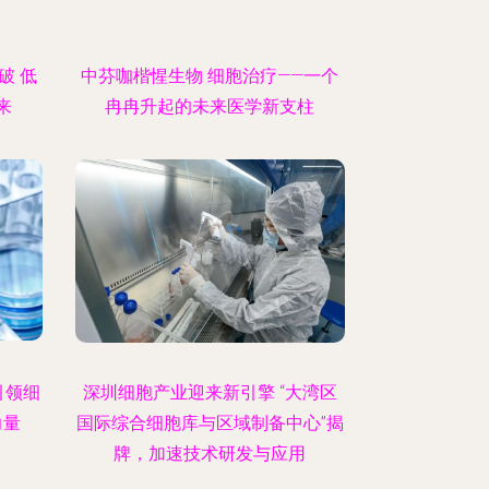
破 低
中芬咖楷惺生物 细胞治疗——一个
来
冉冉升起的未来医学新支柱
引领细
深圳细胞产业迎来新引擎 “大湾区
力量
国际综合细胞库与区域制备中心”揭
牌，加速技术研发与应用