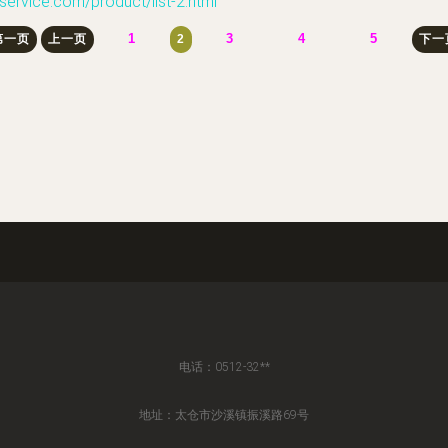
e.com/product/list-2.html
1
3
4
5
第一页
上一页
2
下一
电话：0512-32**
地址：太仓市沙溪镇振溪路69号