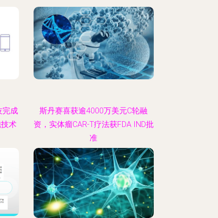
技完成
斯丹赛喜获逾4000万美元C轮融
胞技术
资，实体瘤CAR-T疗法获FDA IND批
准